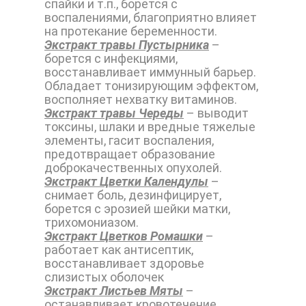
спайки и т.п., борется с
воспалениями, благоприятно влияет
на протекание беременности.
Экстракт травы Пустырника
–
борется с инфекциями,
восстанавливает иммунный барьер.
Обладает тонизирующим эффектом,
восполняет нехватку витаминов.
Экстракт травы Череды
– выводит
токсины, шлаки и вредные тяжелые
элементы, гасит воспаления,
предотвращает образование
доброкачественных опухолей.
Экстракт Цветки Календулы
–
снимает боль, дезинфицирует,
борется с эрозией шейки матки,
трихомониазом.
Экстракт Цветков Ромашки
–
работает как антисептик,
восстанавливает здоровье
слизистых оболочек
Экстракт Листьев Мяты
–
останавливает кровотечение,